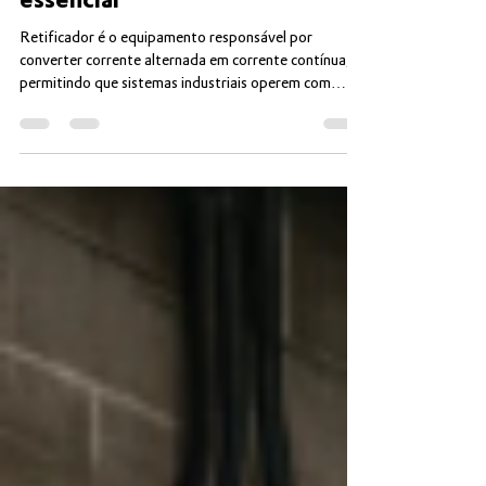
Entenda de vez o que é um
retificador e por que ele é
essencial
Retificador é o equipamento responsável por
converter corrente alternada em corrente contínua,
permitindo que sistemas industriais operem com
alimentação elétrica adequada às suas necessidades.
Embora a rede distribua energia em corrente
alternada, muitas aplicações dependem de corrente
contínua para funcionar corretamente. No entanto,
entender o papel do retificador vai além dessa
definição básica. Sua aplicação envolve critérios
técnicos, tipos de tecnologia e decisões de d