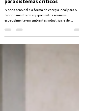
estabilidade e desempenho
para sistemas críticos
A onda senoidal é a forma de energia ideal para o
funcionamento de equipamentos sensíveis,
especialmente em ambientes industriais e de
telecomunicações. Ela garante estabilidade, evita
ruídos elétricos e mantém a operação contínua de
sistemas que não podem parar. Quando a
alimentação elétrica apresenta distorções, ruídos ou
picos, o risco de falhas aumenta significativamente. É
por isso que, para atender aplicações críticas, a
Frandor desenvolve soluções que operam com onda s