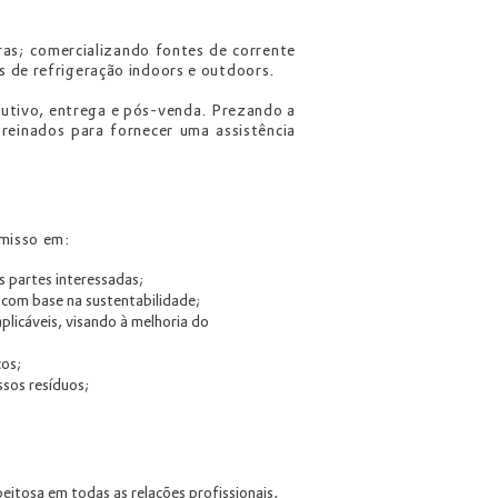
ras; comercializando fontes de corrente
s de refrigeração indoors e outdoors.
tivo, entrega e pós-venda. Prezando a
treinados para fornecer uma assistência
omisso em:
s partes interessadas;
 com base na sustentabilidade;
plicáveis, visando à melhoria do
cos;
ssos resíduos;
itosa em todas as relações profissionais,