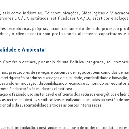
, tais como Indústrias, Telecomunicações, Siderúrgicas e Minerado
versores DC/DC estáticos, retificadores CA/CC estáticos e soluçõe
es tecnológicas próprias, acompanhamento de todo processo produ
oduto, o cliente conta com profissionais altamente capacitados e 
ualidade e Ambiental
 e Comércio declara, por meio de sua Política Integrada, seu compr
nários, prestadores de serviços e parceiros de negócios, bem como das demai
e refrigeração produtos e serviços de qualidade, confiabilidade e inovação,
vestindo em inovação, disponibilizando recursos e cumprindo os requisitos a
como à adaptação às mudanças climáticas;
ção e fazendo uso sustentável e eficiente dos recursos energéticos e hídri
s aspectos ambientais significativos e realizando melhorias na gestão de no
iental e da sustentabilidade a todas as partes interessadas
, sexual, intimidação, constrangimento, abuso de poder ou conduta desrespe