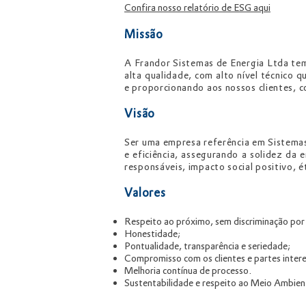
Confira nosso relatório de ESG aqui
Missã
o
A Frandor Sistemas de Energia Ltda tem
alta qualidade, com alto nível técnico 
e proporcionando aos nossos clientes, c
Visão
Ser uma empresa referência em Sistemas
e eficiência, assegurando a solidez da
responsáveis, impacto social positivo, é
Valores
Respeito ao próximo, sem discriminação por r
Honestidade;
Pontualid
ade, transparência e seriedade;
Compromisso com os clientes e partes inter
Melhoria contínua de processo.
Sustentabilidade e respeito ao Meio Ambien