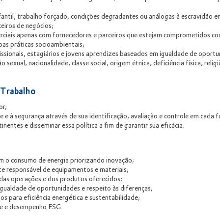
antil, trabalho forçado, condições degradantes ou análogas à escravidão em
ceiros de negócios;
erciais apenas com fornecedores e parceiros que estejam comprometidos com
 boas práticas socioambientais;
sionais, estagiários e jovens aprendizes baseados em igualdade de oportun
 sexual, nacionalidade, classe social, origem étnica, deficiência física, religi
 Trabalho
or;
de e à segurança através de sua identificação, avaliação e controle em cada 
inentes e disseminar essa política a fim de garantir sua eficácia.
m o consumo de energia priorizando inovação;
te responsável de equipamentos e materiais;
das operações e dos produtos oferecidos;
igualdade de oportunidades e respeito às diferenças;
os para eficiência energética e sustentabilidade;
ade e desempenho ESG.